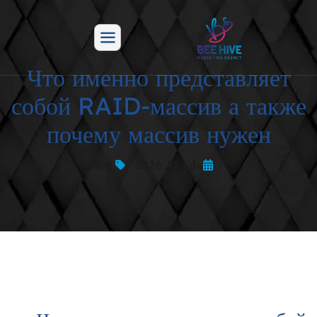
Что именно представляет
собой RAID-массив а также
почему массив нужен
مايو 22, 2026
Blog