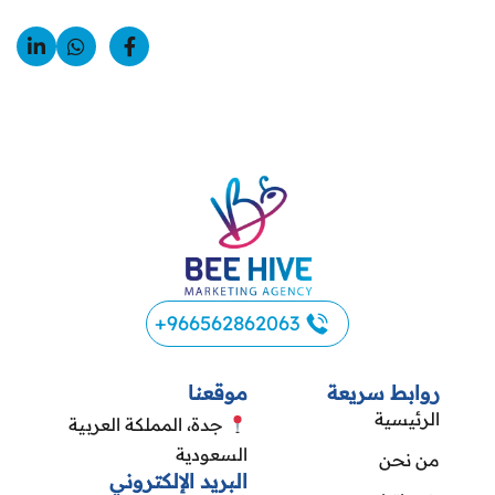
966562862063+
روابط سريعة
موقعنا
الرئيسية
جدة، المملكة العربية
السعودية
من نحن
البريد الإلكتروني